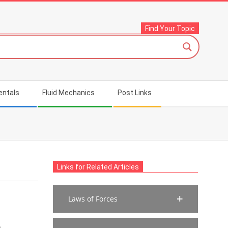
Find Your Topic
entals
Fluid Mechanics
Post Links
Links for Related Articles
Laws of Forces
a