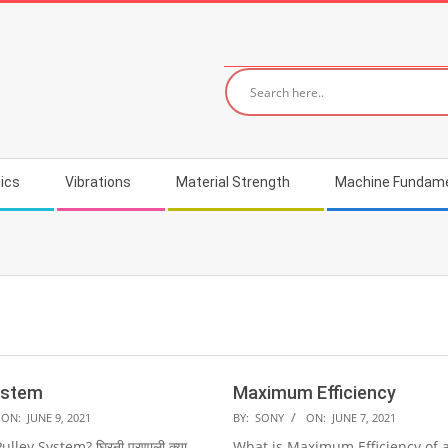
ics
Vibrations
Material Strength
Machine Fundam
ystem
Maximum Efficiency
2021-
ON:
JUNE 9, 2021
BY:
SONY
ON:
JUNE 7, 2021
06-
ulley System? घिरनी प्रणाली क्या
What is Maximum Efficiency of 