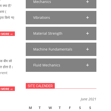
Mechanics
क्या है?
षता (
रा किये गए
Vibrations
Material Strength
D MORE →
Machine Fundamentals
क बीम को
Fluid Mechanics
त होता है।
ferent
SITE CALENDER
D MORE →
June 2021
M
T
W
T
F
S
S