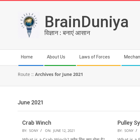
Skip
to
BrainDuniya
content
विज्ञान : बनाएं आसान
Secondary
Home
About Us
Laws of Forces
Mechan
Navigation
Menu
Route ::
Archives for June 2021
June 2021
Crab Winch
Pulley S
2021-
2021-
BY:
SONY
ON:
JUNE 12, 2021
BY:
SONY
06-
06-
What is a Crab Winch? क्रैब विंच क्या होता है?
What is a P