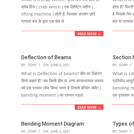
12
09
क्रैब विंच ( crab winch ) एक लिफ्टिंग मशीन (
होता है? घिरन
lifting machine ) होती है, जिसका उपयोग छोटे
है जिसके रिम व
प्रयास बल के द्वारा एक छेद से
बल या प्रयास
READ MORE →
Deflection of Beams
Section
2021-
2021-
BY:
SONY
ON:
JUNE 6, 2021
BY:
SONY
06-
06-
What is Deflection of beams? बीम का विक्षेपण
What is ca
06
06
किसे कहते हैं? जब किसी बीम या अन्य संरचनात्मक सदश्य
प्रतिरोध आघूर
को इस प्रकार लोड किया जाता है जिससे बेन्डिंग मोमेंट (
bending mom
bending moment ) का प्रभाव पड़ता
एक वृत्ताकार च
READ MORE →
Bending Moment Diagram
Types o
2021-
2021-
BY:
SONY
ON:
JUNE 2, 2021
BY:
SONY