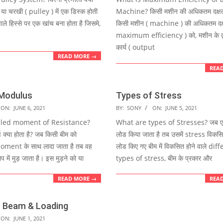
07
ी या चरखी ( pulley ) में एक डिस्क होती
Machine? किसी मशीन की अधिकतम दक्षता 
ाले हिस्से पर एक खांच बना होता है जिसमे,
किसी मशीन ( machine ) की अधिकतम दक्
maximum efficiency ) को, मशीन के द्वा
कार्य ( output
READ MORE →
REA
 Modulus
Types of Stress
2021-
ON:
JUNE 6, 2021
BY:
SONY
ON:
JUNE 5, 2021
06-
lled moment of Resistance?
What are types of Stresses? जब ए
05
्ण क्या होता है? जब किसी बीम को
लोड किया जाता है तब उसमें stress विकसि
ent के साथ लादा जाता है तब वह
लोड किए गए बीम में विकसित होने वाले dif
ाप में मुड़ जाता है। इस मुड़ने को या
types of stress, बीम के प्रकार और
READ MORE →
REA
f Beam & Loading
ON:
JUNE 1, 2021