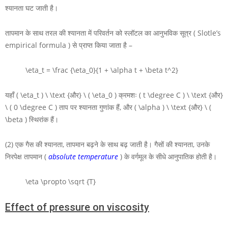
श्यानता घट जाती है।
तापमान के साथ तरल की श्यानता में परिवर्तन को स्लॉटल का आनुभविक सूत्र ( Slotle’s
empirical formula ) से प्राप्त किया जाता है –
\eta_t = \frac {\eta_0}{1 + \alpha t + \beta t^2}
यहाँ
( \eta_t ) \ \text {और} \ ( \eta_0 )
क्रमशः
( t \degree C ) \ \text {और}
\ ( 0 \degree C )
ताप पर श्यानता गुणांक हैं, और
( \alpha ) \ \text {और} \ (
\beta )
स्थिरांक हैं।
(2) एक गैस की श्यानता, तापमान बढ़ने के साथ बढ़ जाती है। गैसों की श्यानता, उनके
निरपेक्ष तापमान (
absolute temperature
)
के वर्गमूल के सीधे आनुपातिक होती है।
\eta \propto \sqrt {T}
Effect of pressure on viscosity