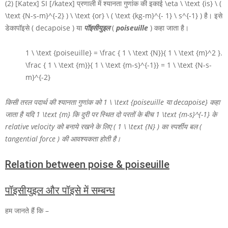
(2) [Katex] SI [/katex] प्रणाली में श्यानता गुणांक की इकाई
\eta \ \text {is} \ (
\text {N-s-m}^{-2} ) \ \text {or} \ ( \text {kg-m}^{- 1} \ s^{-1} )
है। इसे
डेकापॉइसे ( decapoise ) या
पॉइसीयुइल
(
poiseuille
) कहा जाता है।
1 \ \text {poiseuille} = \frac { 1 \ \text {N}}{ 1 \ \text {m}^2 }.
\frac { 1 \ \text {m}}{ 1 \ \text {m-s}^{-1}} = 1 \ \text {N-s-
m}^{-2}
किसी तरल पदार्थ की श्यानता गुणांक को
1 \ \text {poiseuille या decapoise}
कहा
जाता है यदि
1 \text {m}
कि दुरी पर स्थित दो परतों के बीच
1 \text {m-s}^{-1}
के
relative velocity को बनाये रखने के लिए
( 1 \ \text {N} )
का स्पर्शीय बल (
tangential force ) की आवश्यकता होती है।
Relation between poise & poiseuille
पॉइसीयुइल और पॉइसे में सम्बन्ध
हम जानते हैं कि –