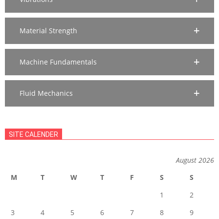
Material Strength
Machine Fundamentals
Fluid Mechanics
SITE CALENDER
August 2026
M
T
W
T
F
S
S
1
2
3
4
5
6
7
8
9