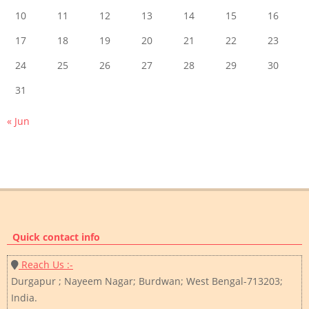
10
11
12
13
14
15
16
17
18
19
20
21
22
23
24
25
26
27
28
29
30
31
« Jun
Quick contact info
Reach Us :-
Durgapur ; Nayeem Nagar; Burdwan; West Bengal-713203;
India.