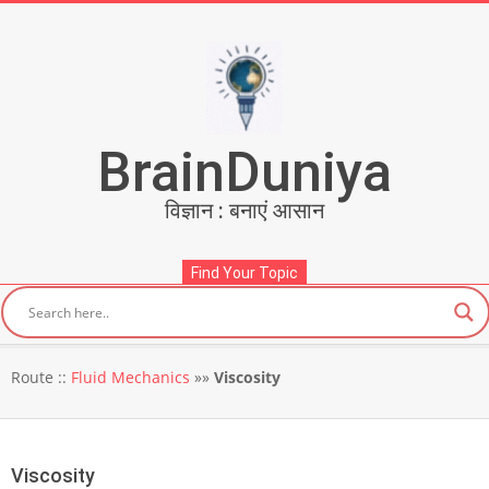
Skip
to
content
BrainDuniya
विज्ञान : बनाएं आसान
Find Your Topic
Secondary
Route ::
Fluid Mechanics
»»
Viscosity
Navigation
Menu
Viscosity