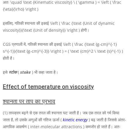
अतः
\quad \text {Kinematic viscosity} \ ( \gamma ) = \left ( \frac
{\eta}{\rho} \right )
इसलिए, गतिकी श्यानता की इकाई
\left ( \frac {\text {Unit of dynamic
viscosity}}{\text {Unit of density}} \right )
होगी।
CGS
प्रणाली में, गतिकी श्यानता की इकाई
\left ( \frac {\text {g-cm}^{-1}
s^{-1}}{\text {g-cm}^{-3}} \right ) = ( \text {cm}^2 \ \text {s}^{-1} )
होती है।
इसे
स्टोक
(
stoke
) भी कहा जाता है।
Effect of temperature on viscosity
श्यानता पर ताप का प्रभाव
(1) तापक्रम बढ़ने से एक तरल की श्यानता घट जाती है। जब एक तरल को गर्म किया
जाता है, तो उसके अणुओं की गतिज ऊर्जा (
kinetic energy
) बढ़ जाती है जिससे अंतर-
आणविक आकर्षण ( inter-molecular attractions ) कमजोर हो जाते हैं। अतः