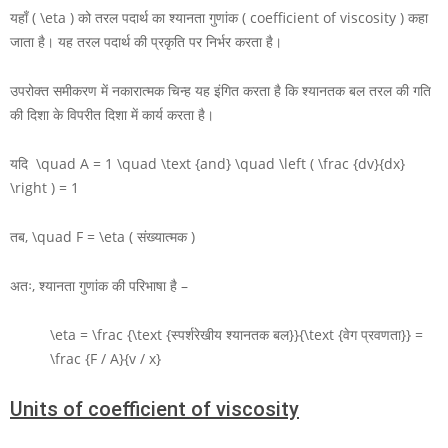
यहाँ
( \eta )
को तरल पदार्थ का श्यानता गुणांक ( coefficient of viscosity ) कहा
जाता है। यह तरल पदार्थ की प्रकृति पर निर्भर करता है।
उपरोक्त समीकरण में नकारात्मक चिन्ह यह इंगित करता है कि श्यानतक बल तरल की गति
की दिशा के विपरीत दिशा में कार्य करता है।
यदि
\quad A = 1 \quad \text {and} \quad \left ( \frac {dv}{dx}
\right ) = 1
तब,
\quad F = \eta
( संख्यात्मक )
अतः, श्यानता गुणांक की परिभाषा है –
\eta = \frac {\text {स्पर्शरेखीय श्यानतक बल}}{\text {वेग प्रवणता}} =
\frac {F / A}{v / x}
Units of coefficient of viscosity