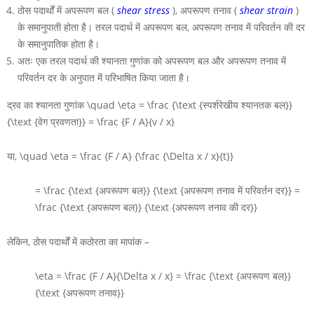
ठोस पदार्थों में अपरूपण बल (
shear stress
), अपरूपण तनाव (
shear strain
)
के समानुपाती होता है। तरल पदार्थ में अपरूपण बल, अपरूपण तनाव में परिवर्तन की दर
के समानुपातिक होता है।
अतः एक तरल पदार्थ की श्यानता गुणांक को
अपरूपण
बल और अपरूपण तनाव में
परिवर्तन दर के अनुपात में परिभाषित किया जाता है।
द्रव का श्यानता गुणांक
\quad \eta = \frac {\text {स्पर्शरेखीय श्यानतक बल}}
{\text {वेग प्रवणता}} = \frac {F / A}{v / x}
या,
\quad \eta = \frac {F / A} {\frac {\Delta x / x}{t}}
= \frac {\text {अपरूपण बल}} {\text {अपरूपण तनाव में परिवर्तन दर}} =
\frac {\text {अपरूपण बल}} {\text {अपरूपण तनाव की दर}}
लेकिन, ठोस पदार्थों में कठोरता का मापांक –
\eta = \frac {F / A}{\Delta x / x} = \frac {\text {अपरूपण बल}}
{\text {अपरूपण तनाव}}