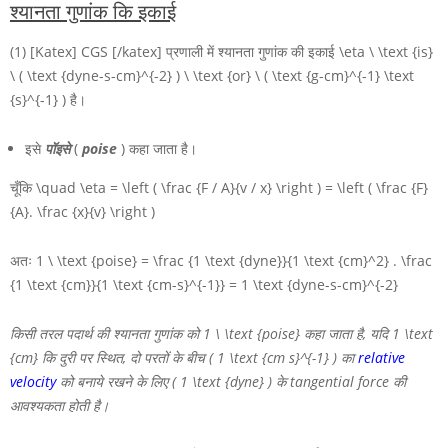
श्यानता गुणांक कि इकाई
(1) [Katex] CGS [/katex] प्रणाली में श्यानता गुणांक की इकाई
\eta \ \text {is}
\ ( \text {dyne-s-cm}^{-2} ) \ \text {or} \ ( \text {g-cm}^{-1} \text
{s}^{-1} )
है।
इसे
पॉइसे
(
poise
) कहा जाता है।
चूँकि
\quad \eta = \left ( \frac {F / A}{v / x} \right ) = \left ( \frac {F}
{A}. \frac {x}{v} \right )
अतः
1 \ \text {poise} = \frac {1 \text {dyne}}{1 \text {cm}^2} . \frac
{1 \text {cm}}{1 \text {cm-s}^{-1}} = 1 \text {dyne-s-cm}^{-2}
किसी तरल पदार्थ की श्यानता गुणांक को
1 \ \text {poise}
कहा जाता है, यदि
1 \text
{cm}
कि दुरी पर स्थित, दो परतों के बीच
( 1 \text {cm s}^{-1} )
का
relative
velocity
को बनाये रखने के लिए
( 1 \text {dyne} )
के tangential force की
आवश्यकता होती है।