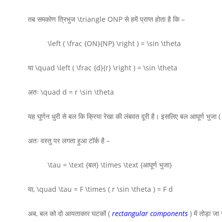
तब समकोण त्रिभुज
\triangle ONP
से हमें प्राप्त होता है कि –
\left ( \frac {ON}{NP} \right ) = \sin \theta
या
\quad \left ( \frac {d}{r} \right ) = \sin \theta
अतः
\quad d = r \sin \theta
यह घूर्णन धुरी से बल कि क्रिया रेखा की लंबवत दूरी है। इसलिए बल आघूर्ण भुजा 
अतः वस्तु पर लगता हुआ टॉर्क है –
\tau = \text {बल} \times \text {आघूर्ण भुजा}
या,
\quad \tau = F \times ( r \sin \theta ) = F d
अब, बल को दो आयताकार घटकों (
rectangular components
) में तोड़ा जा