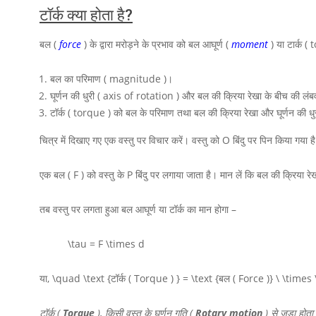
टॉर्क क्या होता है?
बल (
force
) के द्वारा मरोड़ने के प्रभाव को बल आघूर्ण (
moment
) या टार्क ( 
बल का परिमाण ( magnitude )।
घूर्णन की धुरी ( axis of rotation ) और बल की क्रिया रेखा के बीच की लंब
टॉर्क ( torque ) को बल के परिमाण तथा बल की क्रिया रेखा और घूर्णन की धु
चित्र में दिखाए गए एक वस्तु पर विचार करें। वस्तु को
O
बिंदु पर पिन किया गया ह
एक बल
( F )
को वस्तु के
P
बिंदु पर लगाया जाता है। मान लें कि बल की क्रिया र
तब वस्तु पर लगता हुआ बल आघूर्ण या टॉर्क का मान होगा –
\tau = F \times d
या,
\quad \text {टॉर्क ( Torque ) } = \text {बल ( Force )} \ \times
टॉर्क (
Torque
), किसी वस्तु के घूर्णन गति (
Rotary motion
) से जुड़ा होता