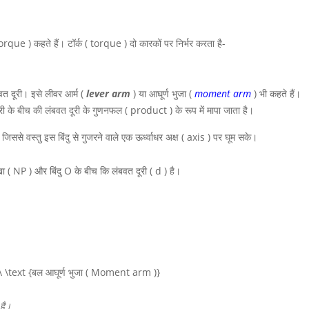
torque ) कहते हैं। टॉर्क ( torque ) दो कारकों पर निर्भर करता है-
वत दूरी। इसे लीवर आर्म (
lever arm
) या आघूर्ण भुजा (
moment arm
) भी कहते हैं।
री के बीच की लंबवत दूरी के गुणनफल ( product ) के रूप में मापा जाता है।
ै जिससे वस्तु इस बिंदु से गुजरने वाले एक ऊर्ध्वाधर अक्ष ( axis ) पर घूम सके।
ेखा
( NP )
और बिंदु
O
के बीच कि लंबवत दूरी
( d )
है।
 \ \text {बल आघूर्ण भुजा ( Moment arm )}
 है।