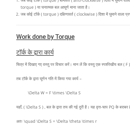
जब कोई टॉर्क ( torque ) बामावर्त ( anti-clockwise ) दिशा में घुमाने वाला
torque ) या घनात्मक बल आघूर्ण माना जाता है।
जब कोई टॉर्क ( torque ) दक्षिणावर्त ( clockwise ) दिशा में घुमाने वाला
Work done by Torque
टॉर्क के द्वारा कार्य
चित्र में दिखाए गए वस्तु पर विचार करें। मान लें कि वस्तु एक स्पर्शरेखीय बल
( F 
तब टॉर्क के द्वारा घूर्णन गति में किया गया कार्य –
\Delta W = F \times \Delta S
यहाँ,
( \Delta S )
, बल के द्वारा तय की गई दूरी है। यह वृत्त-चाप
PQ
के बराबर 
अतः
\quad \Delta S = \Delta \theta \times r