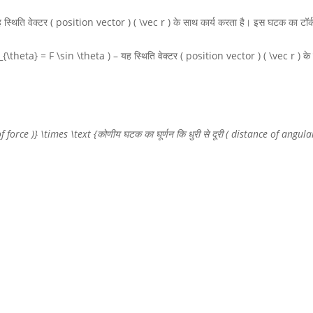
ह
स्थिति वेक्टर ( position vector )
( \vec r )
के साथ कार्य करता है। इस घटक का टॉर्
F_{\theta} = F \sin \theta )
–
यह
स्थिति वेक्टर ( position vector )
( \vec r )
के
ce )} \times \text {कोणीय घटक का घूर्णन कि धुरी से दूरी ( distance of angula