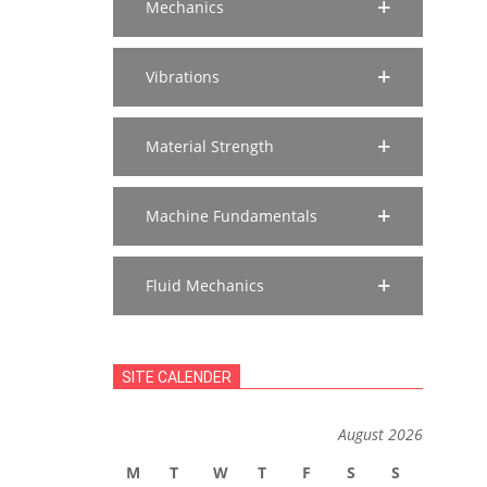
Mechanics
Vibrations
Material Strength
Machine Fundamentals
Fluid Mechanics
SITE CALENDER
August 2026
M
T
W
T
F
S
S