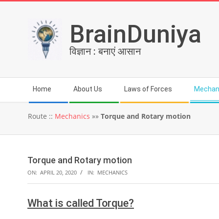
Skip
to
BrainDuniya
content
विज्ञान : बनाएं आसान
Secondary
Home
About Us
Laws of Forces
Mechan
Navigation
Menu
Route ::
Mechanics
»»
Torque and Rotary motion
Torque and Rotary motion
ON:
APRIL 20, 2020
IN:
MECHANICS
What is called Torque?