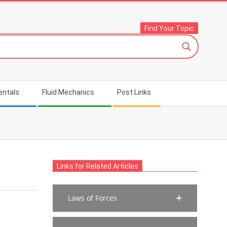
Find Your Topic
entals
Fluid Mechanics
Post Links
Links for Related Articles
Laws of Forces