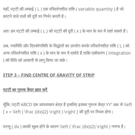
यहाँ, पट्टी की लम्बाई
( L )
एक परिवर्तनशील राशि ( variable quantity ) है जो
काटने वाले तलों की दूरी पर निर्भर करती है।
अतः हम पट्टी की लम्बाई
( L )
को पट्टी की दूरी
( x )
के मान के रूप में दर्शा सकते हैं।
अब, ज्यामिति और त्रिकोणमिति के सिद्धांतों का उपयोग करके परिवर्तनशील राशि
( L )
को
अन्य परिवर्तनशील राशि
( x )
के मान के रूप में दर्शाते हैं ताकि एकीकरण ( integration
) की विधि को आसानी से लागू किया जा सके।
STEP 3 –
FIND CENTRE OF GRAVITY OF STRIP
पट्टी का गुरुत्व केंद्र ज्ञात करें
चूँकि, पट्टी
ABCD
एक आयताकार क्षेत्र है इसलिए इसका गुरुत्व केंद्र
YY'
अक्ष से
\left
[ x + \left ( \frac {dx}{2} \right ) \right ]
की दूरी पर स्थित होगा।
परन्तु
( dx )
काफी सूक्ष्म होने के कारण
\left ( \frac {dx}{2} \right )
नगण्य है।