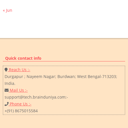
« Jun
Quick contact info
Reach Us :-
Durgapur ; Nayeem Nagar; Burdwan; West Bengal-713203;
India.
Mail Us :-
support@tech.brainduniya.com:-
Phone Us :-
+(91) 8675015584