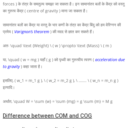
forces ) के तंत्र के समतुल्य समझा जा सकता है। इन सामानांतर बलों के केंद्र को वस्तु
का गुरुत्व केंद्र ( centre of gravity ) माना जा सकता है।
सामानांतर बलों का केंद्र या वस्तु के भार कणों के तंत्र का केंद्र बिंदु को हम वेरिग्नन की
प्रमेय (
Varignon’s theorem
) की मदद से ज्ञात कर सकते हैं।
अतः
\quad \text {Weight} \ ( w ) \propto \text {Mass} \ ( m )
या,
\quad ( w = mg )
यहाँ
( g )
को पृथ्वी का गुरुत्वीय त्वरण (
acceleration due
to gravity
) कहा जाता है।
इसलिए,
( w_1 = m_1 g ), \ ( w_2 = m_2 g ), \ ....... \ ( w_n = m_n g )
इत्यादि।
अर्थात,
\quad W = \sum {w} = \sum {mg} = g \sum {m} = M g
Difference between COM and COG