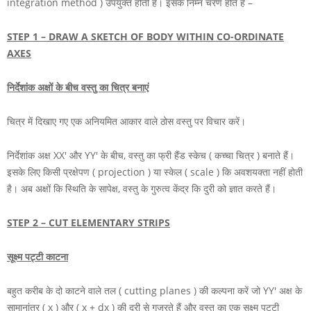
integration method ) उपयुक्त होती है। इसके निम्न चरण होते हैं –
STEP 1 –
DRAW A SKETCH OF BODY WITHIN CO-ORDINATE
AXES
निर्देशांक अक्षों के बीच वस्तु का चित्र बनाएं
चित्र में दिखाए गए एक अनियमित आकार वाले ठोस वस्तु पर विचार करें।
निर्देशांक अक्ष
XX'
और
YY'
के बीच, वस्तु का फ्री हैंड स्केच ( कच्चा चित्र ) बनाते हैं।
इसके लिए किसी प्रक्षेपण ( projection ) या स्केल ( scale ) कि अवशयक्ता नहीं होती
है। अब अक्षों कि स्थिति के सापेक्ष, वस्तु के गुरुत्व केंद्र कि दुरी को ज्ञात करते हैं।
STEP 2 –
CUT ELEMENTARY STRIPS
सूक्ष्म पट्टी काटना
बहुत करीब के दो काटने वाले तल ( cutting planes ) की कल्पना करें जो
YY'
अक्ष के
सामानांतर
( x )
और
( x + dx )
की दूरी से गुजरते हैं और वस्तु का एक सूक्ष्म पट्टी