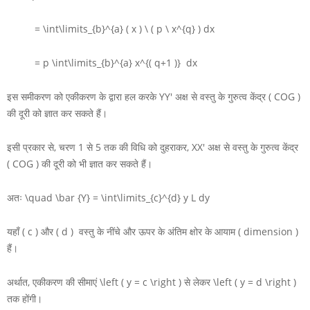
= \int\limits_{b}^{a} ( x ) \ ( p \ x^{q} ) dx
= p \int\limits_{b}^{a} x^{( q+1 )} dx
इस समीकरण को एकीकरण के द्वारा हल करके
YY'
अक्ष से वस्तु के गुरुत्व केंद्र
( COG )
की दूरी को ज्ञात कर सकते हैं।
इसी प्रकार से, चरण 1 से 5 तक की विधि को दुहराकर,
XX'
अक्ष से वस्तु के गुरुत्व केंद्र
( COG )
की दूरी को भी ज्ञात कर सकते हैं।
अतः
\quad \bar {Y} = \int\limits_{c}^{d} y L dy
यहाँ
( c )
और
( d )
वस्तु के नींचे और ऊपर के अंतिम क्षोर के आयाम ( dimension )
हैं।
अर्थात, एकीकरण की सीमाएं
\left ( y = c \right )
से लेकर
\left ( y = d \right )
तक होंगी।