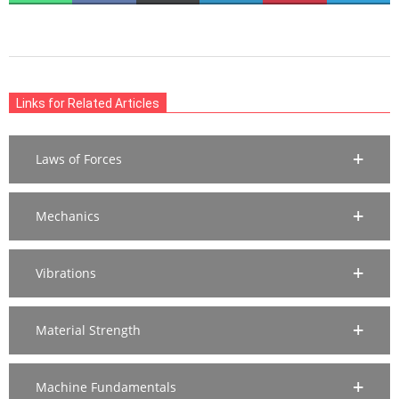
WHATSAPP
FACEBOOK
X
LINKEDIN
PINTEREST
TELEG
(TWITTER)
2019-
12-
Links for Related Articles
16
Laws of Forces
Mechanics
Vibrations
Material Strength
Machine Fundamentals