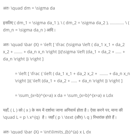
अतः
\quad dm = \sigma da
इसलिए
( dm_1 = \sigma da_1 ), \ ( dm_2 = \sigma da_2 ), ............ \ (
dm_n = \sigma da_n )
आदि।
अतः
\quad \bar {X} = \left [ \frac {\sigma \left ( da_1 x_1 + da_2
x_2 + ....... + da_n x_n \right )}{\sigma \left (da_1 + da_2 + ..... +
da_n \right )} \right ]
= \left [ \frac { \left ( da_1 x_1 + da_2 x_2 + ....... + da_n x_n
\right )}{ \left (da_1 + da_2 + ..... + da_n \right )} \right ]
= \sum_{x=b}^{x=a} x da = \sum_{x=b}^{x=a} x Ldx
यहाँ,
( L )
को
( x )
के रूप में दर्शाया जाना अनिवार्य होता है। ऐसा करने पर, माना की
\quad L = p \ x^{q}
है। जहाँ
( p \ \text {और} \ q )
स्थिरांक होते हैं।
अतः
\quad \bar {X} = \int\limits_{b}^{a} x L dx