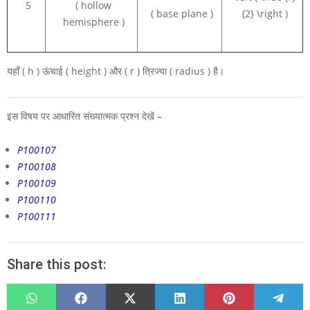
5
( hollow
( base plane )
{2} \right )
hemisphere )
यहाँ
( h )
ऊंचाई ( height ) और
( r )
त्रिज्या ( radius ) है।
इस विषय पर आधारित संख्यात्मक प्रश्न देखें –
P100107
P100108
P100109
P100110
P100111
Share this post:
SHARE
SHARE
SHARE
SHARE
SHARE
SHARE
ON
ON
ON
ON
ON
ON