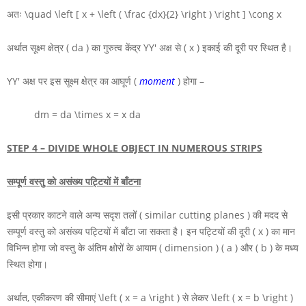
अतः
\quad \left [ x + \left ( \frac {dx}{2} \right ) \right ] \cong x
अर्थात सूक्ष्म क्षेत्र
( da )
का गुरुत्व केंद्र
YY'
अक्ष से
( x )
इकाई की दूरी पर स्थित है।
YY'
अक्ष पर इस सूक्ष्म क्षेत्र का आघूर्ण (
moment
) होगा –
dm = da \times x = x da
STEP 4 –
DIVIDE WHOLE OBJECT IN NUMEROUS STRIPS
सम्पूर्ण वस्तु को असंख्य पट्टियों में बाँटना
इसी प्रकार काटने वाले अन्य सदृश तलों ( similar cutting planes ) की मदद से
सम्पूर्ण वस्तु को असंख्य पट्टियों में बाँटा जा सकता है। इन पट्टियों की दूरी
( x )
का मान
विभिन्न होगा जो वस्तु के अंतिम क्षोरों के आयाम ( dimension )
( a )
और
( b )
के मध्य
स्थित होगा।
अर्थात, एकीकरण की सीमाएं
\left ( x = a \right )
से लेकर
\left ( x = b \right )