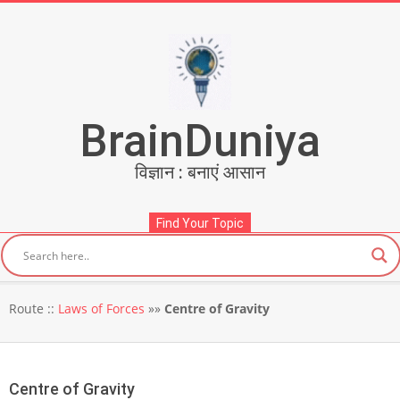
Skip
to
content
BrainDuniya
विज्ञान : बनाएं आसान
Find Your Topic
Secondary
Route ::
Laws of Forces
»»
Centre of Gravity
Navigation
Menu
Centre of Gravity