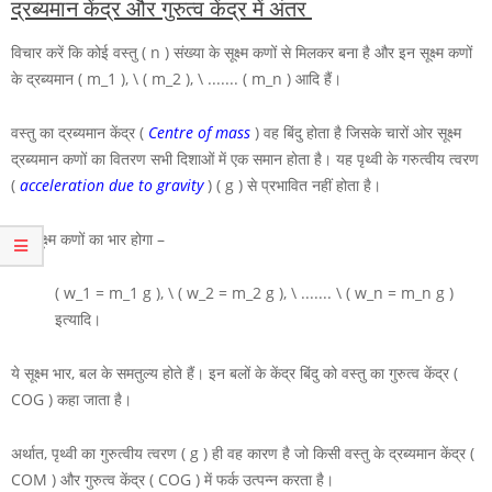
द्रब्यमान केंद्र और गुरुत्व केंद्र में अंतर
विचार करें कि कोई वस्तु
( n )
संख्या के सूक्ष्म कणों से मिलकर बना है और इन सूक्ष्म कणों
के द्रब्यमान
( m_1 ), \ ( m_2 ), \ ....... ( m_n )
आदि हैं।
वस्तु का द्रब्यमान केंद्र (
Centre of mass
) वह बिंदु होता है जिसके चारों ओर सूक्ष्म
द्रब्यमान कणों का वितरण सभी दिशाओं में एक समान होता है। यह पृथ्वी के गरुत्वीय त्वरण
(
acceleration due to gravity
)
( g )
से प्रभावित नहीं होता है।
इन सूक्ष्म कणों का भार होगा –
( w_1 = m_1 g ), \ ( w_2 = m_2 g ), \ ....... \ ( w_n = m_n g )
इत्यादि।
ये सूक्ष्म भार, बल के समतुल्य होते हैं। इन बलों के केंद्र बिंदु को वस्तु का गुरुत्व केंद्र
(
COG )
कहा जाता है।
अर्थात, पृथ्वी का गुरुत्वीय त्वरण
( g )
ही वह कारण है जो किसी वस्तु के द्रब्यमान केंद्र
(
COM )
और गुरुत्व केंद्र
( COG )
में फर्क उत्पन्न करता है।