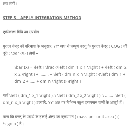
तक होंगी।
STEP 5 –
APPLY INTEGRATION METHOD
एकीकरण विधि का उपयोग
गुरुत्व केंद्र की परिभाषा के अनुसार,
YY'
अक्ष से सम्पूर्ण वस्तु के गुरुत्व केंद्र
( COG )
की
दूरी
( \bar {X} )
होगी –
\bar {X} = \left [ \frac {\left ( dm_1 x_1 \right ) + \left ( dm_2
x_2 \right ) + ....... + \left ( dm_n x_n \right )}{\left ( dm_1 +
dm_2 + ..... + dm_n \right )} \right ]
यहाँ
\left ( dm_1 x_1 \right ), \ \left ( dm_2 x_2 \right ), \ ....... \left (
dm_n x_n \right )
इत्यादि,
YY'
अक्ष पर विभिन्न सूक्ष्म द्रब्यमान कणों के आघूर्ण हैं।
माना कि वस्तु के पदार्थ के इकाई क्षेत्र का द्रब्यमान ( mass per unit area )
(
\sigma )
है।