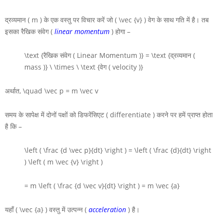
द्रव्यमान
( m )
के एक वस्तु पर विचार करें जो
( \vec {v} )
वेग के साथ गति में है। तब
इसका रैखिक संवेग (
linear momentum
) होगा –
\text {रैखिक संवेग ( Linear Momentum )} = \text {द्रव्यमान (
mass )} \ \times \ \text {वेग ( velocity )}
अर्थात,
\quad \vec p = m \vec v
समय के सापेक्ष में दोनों पक्षों को
डिफरेंसिएट ( differentiate )
करने पर हमें प्राप्त होता
है कि –
\left ( \frac {d \vec p}{dt} \right ) = \left ( \frac {d}{dt} \right
) \left ( m \vec {v} \right )
= m \left ( \frac {d \vec v}{dt} \right )
= m \vec {a}
यहाँ
( \vec {a} )
वस्तु में उत्पन्न (
acceleration
) है।