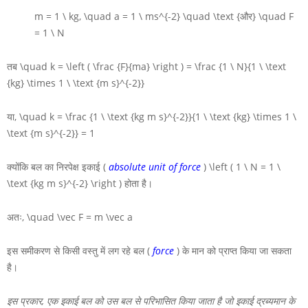
m = 1 \ kg, \quad a = 1 \ ms^{-2} \quad \text {और} \quad F
= 1 \ N
तब
\quad k = \left ( \frac {F}{ma} \right ) = \frac {1 \ N}{1 \ \text
{kg} \times 1 \ \text {m s}^{-2}}
या,
\quad k = \frac {1 \ \text {kg m s}^{-2}}{1 \ \text {kg} \times 1 \
\text {m s}^{-2}} = 1
क्योंकि बल का निरपेक्ष इकाई (
absolute unit of force
)
\left ( 1 \ N = 1 \
\text {kg m s}^{-2} \right )
होता है।
अतः,
\quad \vec F = m \vec a
इस समीकरण से किसी वस्तु में लग रहे बल (
force
) के मान को प्राप्त किया जा सकता
है।
इस प्रकार, एक इकाई बल को उस बल से परिभासित किया जाता है जो इकाई द्रब्यमान के