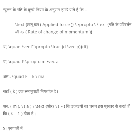
न्यूटन के गति के दूसरे नियम के अनुसार हमारे पाते हैं कि –
\text {लागू बल ( Applied force )} \ \propto \ \text {गति के परिवर्तन
की दर ( Rate of change of momentum )}
या,
\quad \vec F \propto \frac {d \vec p}{dt}
या,
\quad F \propto m \vec a
अतः,
\quad F = k \ ma
जहाँ
( k )
एक समानुपाती नियतांक है।
अब,
( m ), \ ( a ) \ \text {और} \ ( F )
कि इकाइयों का चयन इस प्रकार से करते हैं
कि
( k = 1 )
होता है।
SI
प्रणाली में –