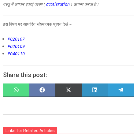
वस्तु में लगकर इकाई त्वरण (
acceleration
) उत्पन्न करता है।
इस विषय पर आधारित संख्यात्मक प्रश्न देखें –
P020107
P020109
P040110
Share this post:
SHARE
SHARE
SHARE
SHARE
SHARE
ON
ON
ON
ON
ON
WHATSAPP
FACEBOOK
X
LINKEDIN
TELEGR
(TWITTER)
2020-
03-
Links for Related Articles
15