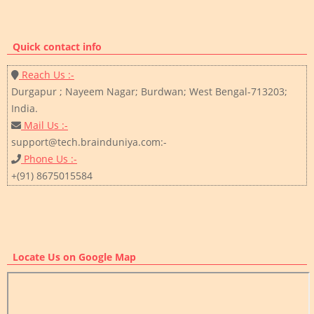
Quick contact info
Reach Us :-
Durgapur ; Nayeem Nagar; Burdwan; West Bengal-713203;
India.
Mail Us :-
support@tech.brainduniya.com:-
Phone Us :-
+(91) 8675015584
Locate Us on Google Map