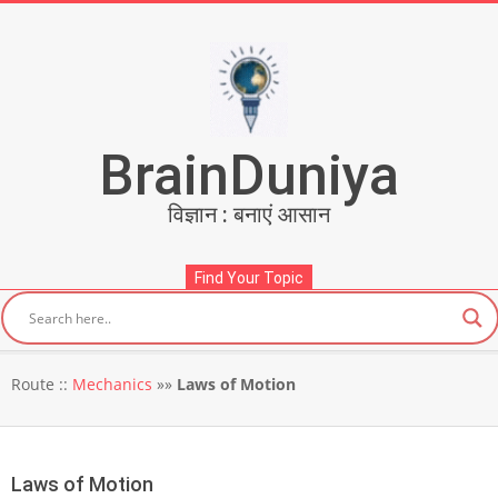
Skip
to
content
BrainDuniya
विज्ञान : बनाएं आसान
Find Your Topic
Secondary
Route ::
Mechanics
»»
Laws of Motion
Navigation
Menu
Laws of Motion