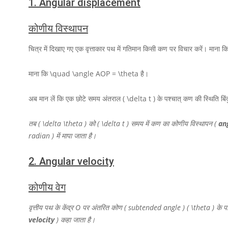
1.
Angular displacement
कोणीय विस्थापन
चित्र में दिखाए गए एक वृत्ताकार पथ में गतिमान किसी कण पर विचार करें। माना कि
माना कि
\quad \angle AOP = \theta
है।
अब मान लें कि एक छोटे समय अंतराल
( \delta t )
के पश्चात् कण की स्थिति बिं
तब
( \delta \theta )
को
( \delta t )
समय में कण
का कोणीय विस्थापन (
an
radian ) में मापा जाता है।
2.
Angular velocity
कोणीय वेग
वृत्तीय पथ के केंद्र
O
पर अंतरित कोण ( subtended angle )
( \theta )
के प
velocity
) कहा जाता है।