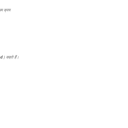
थम क्रम
od
) कहते हैं।