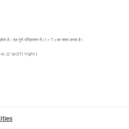
होता है। एक पूर्ण परिक्रमण में
( t = T )
का समय लगता है।
rac {2 \pi}{T} \right )
ities