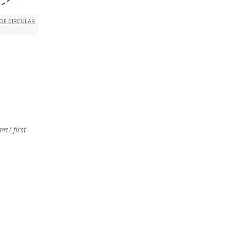
 OF CIRCULAR
न्न ( first