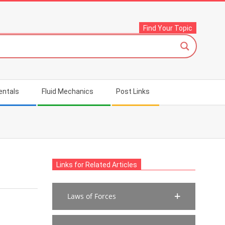
Find Your Topic
entals
Fluid Mechanics
Post Links
Links for Related Articles
Laws of Forces