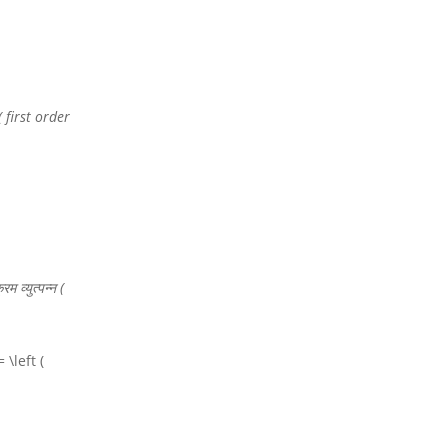
न ( first order
रम व्युत्पन्न (
 \left (