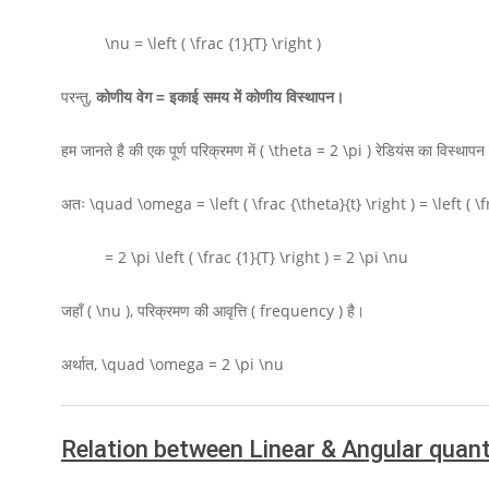
\nu = \left ( \frac {1}{T} \right )
परन्तु,
कोणीय वेग = इकाई समय में कोणीय विस्थापन।
हम जानते है की एक पूर्ण परिक्रमण में
( \theta = 2 \pi )
रेडियंस का विस्थापन 
अतः
\quad \omega = \left ( \frac {\theta}{t} \right ) = \left ( \f
= 2 \pi \left ( \frac {1}{T} \right ) = 2 \pi \nu
जहाँ
( \nu ),
परिक्रमण की आवृत्ति ( frequency ) है।
अर्थात,
\quad \omega = 2 \pi \nu
Relation between Linear & Angular quant