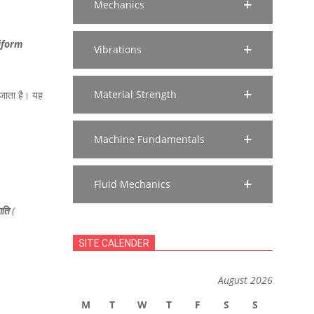
Mechanics
iform
Vibrations
Material Strength
 जाता है। यह
Machine Fundamentals
Fluid Mechanics
गति
(
SITE CALENDER
August 2026
M
T
W
T
F
S
S