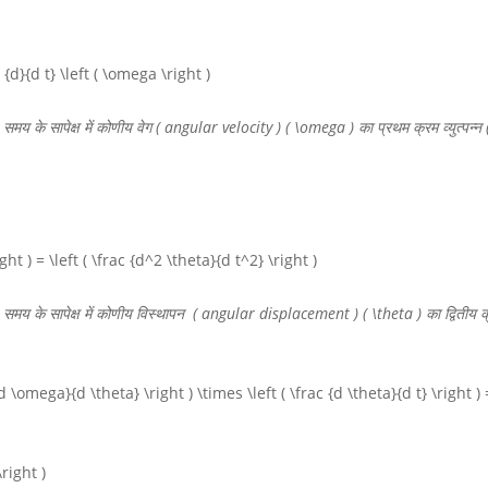
{d}{d t} \left ( \omega \right )
, समय के सापेक्ष में कोणीय वेग ( angular velocity )
( \omega )
का प्रथम क्रम व्युत्पन्
ght ) = \left ( \frac {d^2 \theta}{d t^2} \right )
, समय के सापेक्ष में कोणीय विस्थापन ( angular displacement )
( \theta )
का द्वितीय क्
d \omega}{d \theta} \right ) \times \left ( \frac {d \theta}{d t} \right ) =
right )