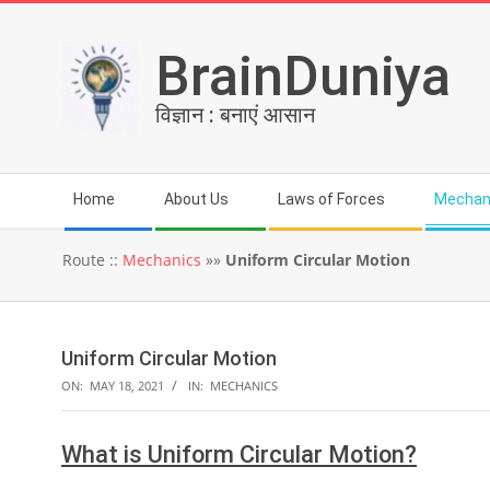
Skip
to
BrainDuniya
content
विज्ञान : बनाएं आसान
Secondary
Home
About Us
Laws of Forces
Mechan
Navigation
Menu
Route ::
Mechanics
»»
Uniform Circular Motion
Uniform Circular Motion
ON:
MAY 18, 2021
IN:
MECHANICS
What is Uniform Circular Motion?