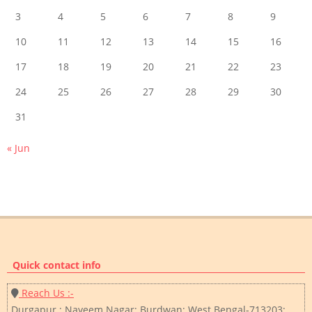
3
4
5
6
7
8
9
10
11
12
13
14
15
16
17
18
19
20
21
22
23
24
25
26
27
28
29
30
31
« Jun
Quick contact info
Reach Us :-
Durgapur ; Nayeem Nagar; Burdwan; West Bengal-713203;