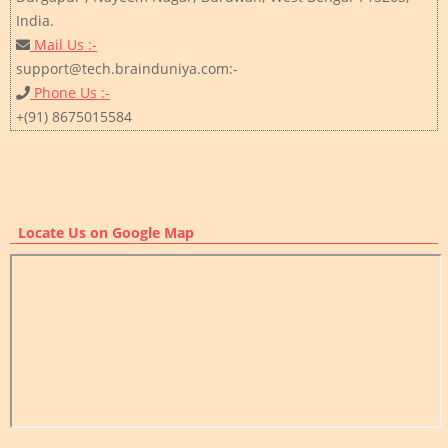
India.
Mail Us :-
support@tech.brainduniya.com:-
Phone Us :-
+(91) 8675015584
Locate Us on Google Map