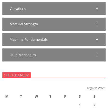
Vibrations
Material Strength
Machine Fundamentals
Fluid Mechanics
SITE CALENDER
August 2026
M
T
W
T
F
S
S
1
2