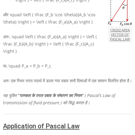
और
\quad \left ( \frac {F_b \cos \theta}{A_b \cos
\theta} \right ) = \left ( \frac {F_a}{A_a} \right )
130202 AREA
VECTOR OF
अतः,
\quad \left ( \frac {F_a}{A_a} \right ) = \left (
PASCAL LAW
\frac {F_b}{A_b} \right ) = \left ( \frac {F_c}{A_c}
\right )
या,
\quad P_a = P_b = P_c
अतः एक स्थिर तरल पदार्थ में डाला गया दबाव सभी दिशाओं में एक सामान वितरित होता है।
यह युक्ति
“पास्कल के तरल दबाव के संचारण का नियम”
( Pascal’s Law of
transmission of fluid pressure ) को सिद्ध करता है।
Application of Pascal Law