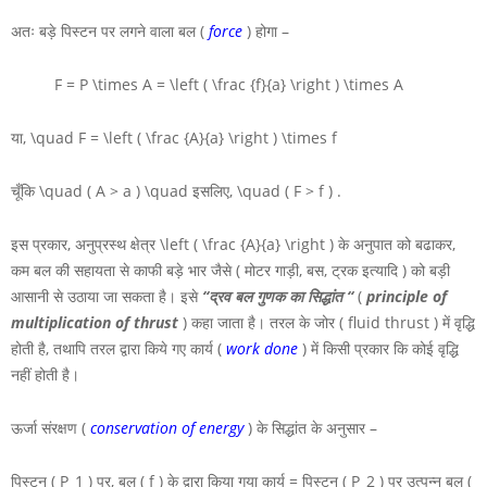
अतः बड़े पिस्टन पर लगने वाला बल (
force
) होगा –
F = P \times A = \left ( \frac {f}{a} \right ) \times A
या,
\quad F = \left ( \frac {A}{a} \right ) \times f
चूँकि
\quad ( A > a ) \quad
इसलिए,
\quad ( F > f )
.
इस प्रकार, अनुप्रस्थ क्षेत्र
\left ( \frac {A}{a} \right )
के अनुपात को बढाकर,
कम बल की सहायता से काफी बड़े भार जैसे ( मोटर गाड़ी, बस, ट्रक इत्यादि ) को बड़ी
आसानी से उठाया जा सकता है। इसे
“द्रव बल गुणक का सिद्धांत “
(
principle of
multiplication of thrust
) कहा जाता है। तरल के जोर ( fluid thrust ) में वृद्धि
होती है, तथापि तरल द्वारा किये गए कार्य (
work done
) में किसी प्रकार कि कोई वृद्धि
नहीं होती है।
ऊर्जा संरक्षण (
conservation of energy
) के सिद्धांत के अनुसार –
पिस्टन
( P_1 )
पर, बल
( f )
के द्वारा किया गया कार्य = पिस्टन
( P_2 )
पर उत्पन्न बल
(