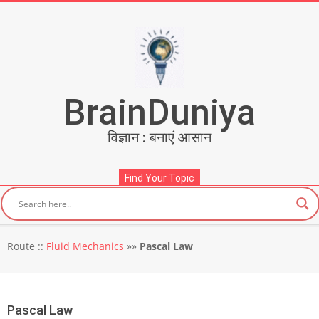
Skip
to
content
BrainDuniya
विज्ञान : बनाएं आसान
Find Your Topic
Secondary
Route ::
Fluid Mechanics
»»
Pascal Law
Navigation
Menu
Pascal Law