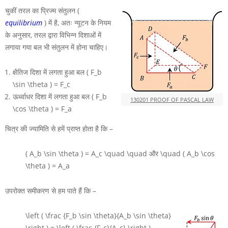
चुकीं तरल का प्रिज्म संतुलन (
equilibrium
) में है, अतः न्यूटन के नियम
के अनुसार, तरल द्वारा विभिन्न दिशाओं में
लगाया गया बल भी संतुलन में होना चाहिए।
क्षैतिज दिशा में लगता हुआ बल
( F_b
\sin \theta ) = F_c
ऊर्ध्वाधर दिशा में लगता हुआ बल
( F_b
130201 PROOF OF PASCAL LAW
\cos \theta ) = F_a
चित्र की ज्यामिति से हमें प्राप्त होता है कि –
( A_b \sin \theta ) = A_c \quad \quad
और
\quad ( A_b \cos
\theta ) = A_a
उपरोक्त समीकरण से हम पाते हैं कि –
\left ( \frac {F_b \sin \theta}{A_b \sin \theta}
\right ) = \left ( \frac {F_c}{A_c} \right )