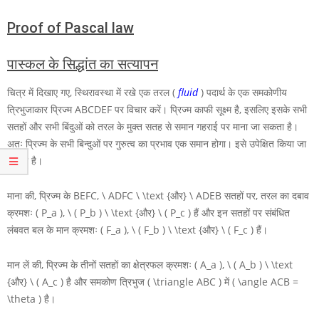
Proof of Pascal law
पास्कल के सिद्धांत
का सत्यापन
चित्र में दिखाए गए, स्थिरावस्था में रखे एक तरल (
fluid
) पदार्थ के एक समकोणीय
त्रिभुजाकार प्रिज्म
ABCDEF
पर विचार करें। प्रिज्म काफी सूक्ष्म है, इसलिए इसके सभी
सतहों और सभी बिंदुओं को तरल के मुक्त सतह से समान गहराई पर माना जा सकता है।
अतः प्रिज्म के सभी बिन्दुओं पर गुरुत्व का प्रभाव एक समान होगा। इसे उपेक्षित किया जा
सकता है।
माना की, प्रिज्म के
BEFC, \ ADFC \ \text {और} \ ADEB
सतहों पर, तरल का दबाव
क्रमशः
( P_a ), \ ( P_b ) \ \text {और} \ ( P_c )
हैं और इन सतहों पर संबंधित
लंबवत बल के मान क्रमशः
( F_a ), \ ( F_b ) \ \text {और} \ ( F_c )
हैं।
मान लें की, प्रिज्म के तीनों सतहों का क्षेत्रफल क्रमशः
( A_a ), \ ( A_b ) \ \text
{और} \ ( A_c )
है और समकोण त्रिभुज
( \triangle ABC )
में
( \angle ACB =
\theta )
है।