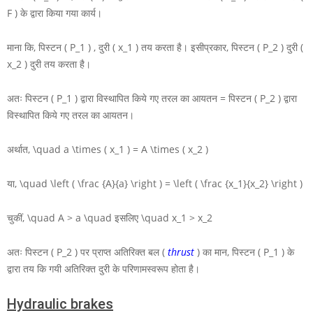
F )
के द्वारा किया गया कार्य।
माना कि, पिस्टन
( P_1 )
, दुरी
( x_1 )
तय करता है। इसीप्रकार, पिस्टन
( P_2 )
दुरी
(
x_2 )
दुरी तय करता है।
अतः पिस्टन
( P_1 )
द्वारा विस्थापित किये गए तरल का आयतन = पिस्टन
( P_2 )
द्वारा
विस्थापित किये गए तरल का आयतन।
अर्थात,
\quad a \times ( x_1 ) = A \times ( x_2 )
या,
\quad \left ( \frac {A}{a} \right ) = \left ( \frac {x_1}{x_2} \right )
चुकीं,
\quad A > a \quad
इसलिए
\quad x_1 > x_2
अतः पिस्टन
( P_2 )
पर प्राप्त अतिरिक्त बल (
thrust
) का मान, पिस्टन
( P_1 )
के
द्वारा तय कि गयी अतिरिक्त दुरी के परिणामस्वरूप होता है।
Hydraulic brakes